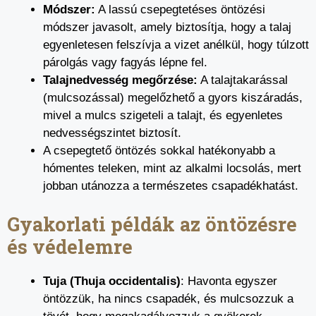
Módszer:
A lassú csepegtetéses öntözési
módszer javasolt, amely biztosítja, hogy a talaj
egyenletesen felszívja a vizet anélkül, hogy túlzott
párolgás vagy fagyás lépne fel.
Talajnedvesség megőrzése:
A talajtakarással
(mulcsozással) megelőzhető a gyors kiszáradás,
mivel a mulcs szigeteli a talajt, és egyenletes
nedvességszintet biztosít.
A csepegtető öntözés sokkal hatékonyabb a
hómentes teleken, mint az alkalmi locsolás, mert
jobban utánozza a természetes csapadékhatást.
Gyakorlati példák az öntözésre
és védelemre
Tuja (Thuja occidentalis)
: Havonta egyszer
öntözzük, ha nincs csapadék, és mulcsozzuk a