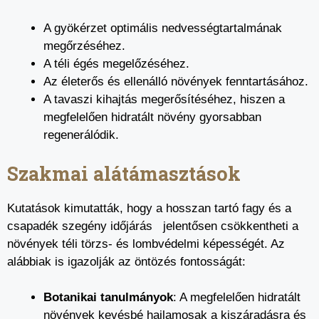
A gyökérzet optimális nedvességtartalmának
megőrzéséhez.
A téli égés megelőzéséhez.
Az életerős és ellenálló növények fenntartásához.
A tavaszi kihajtás megerősítéséhez, hiszen a
megfelelően hidratált növény gyorsabban
regenerálódik.
Szakmai alátámasztások
Kutatások kimutatták, hogy a hosszan tartó fagy és a
csapadék szegény időjárás jelentősen csökkentheti a
növények téli törzs- és lombvédelmi képességét. Az
alábbiak is igazolják az öntözés fontosságát:
Botanikai tanulmányok
: A megfelelően hidratált
növények kevésbé hajlamosak a kiszáradásra és