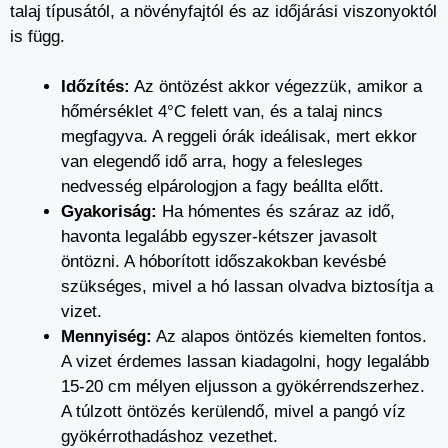
talaj típusától, a növényfajtól és az időjárási viszonyoktól
is függ.
Időzítés:
Az öntözést akkor végezzük, amikor a
hőmérséklet 4°C felett van, és a talaj nincs
megfagyva. A reggeli órák ideálisak, mert ekkor
van elegendő idő arra, hogy a felesleges
nedvesség elpárologjon a fagy beállta előtt.
Gyakoriság:
Ha hómentes és száraz az idő,
havonta legalább egyszer-kétszer javasolt
öntözni. A hóborított időszakokban kevésbé
szükséges, mivel a hó lassan olvadva biztosítja a
vizet.
Mennyiség:
Az alapos öntözés kiemelten fontos.
A vizet érdemes lassan kiadagolni, hogy legalább
15-20 cm mélyen eljusson a gyökérrendszerhez.
A túlzott öntözés kerülendő, mivel a pangó víz
gyökérrothadáshoz vezethet.