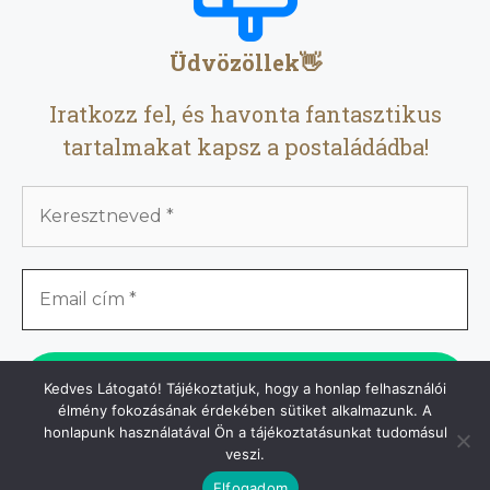
Üdvözöllek👋
Iratkozz fel, és havonta fantasztikus
tartalmakat kapsz a postaládádba!
Kedves Látogató! Tájékoztatjuk, hogy a honlap felhasználói
élmény fokozásának érdekében sütiket alkalmazunk. A
honlapunk használatával Ön a tájékoztatásunkat tudomásul
We don’t spam! Read our
privacy policy
for more info.
veszi.
Elfogadom