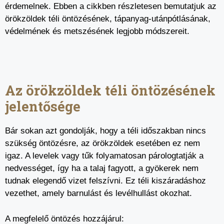
érdemelnek. Ebben a cikkben részletesen bemutatjuk az
örökzöldek téli öntözésének, tápanyag-utánpótlásának,
védelmének és metszésének legjobb módszereit.
Az örökzöldek téli öntözésének
jelentősége
Bár sokan azt gondolják, hogy a téli időszakban nincs
szükség öntözésre, az örökzöldek esetében ez nem
igaz. A levelek vagy tűk folyamatosan párologtatják a
nedvességet, így ha a talaj fagyott, a gyökerek nem
tudnak elegendő vizet felszívni. Ez téli kiszáradáshoz
vezethet, amely barnulást és levélhullást okozhat.
A megfelelő öntözés hozzájárul: