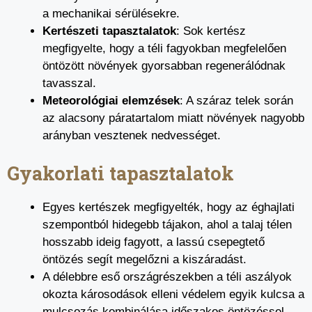
a mechanikai sérülésekre.
Kertészeti tapasztalatok
: Sok kertész
megfigyelte, hogy a téli fagyokban megfelelően
öntözött növények gyorsabban regenerálódnak
tavasszal.
Meteorológiai elemzések
: A száraz telek során
az alacsony páratartalom miatt növények nagyobb
arányban vesztenek nedvességet.
Gyakorlati tapasztalatok
Egyes kertészek megfigyelték, hogy az éghajlati
szempontból hidegebb tájakon, ahol a talaj télen
hosszabb ideig fagyott, a lassú csepegtető
öntözés segít megelőzni a kiszáradást.
A délebbre eső országrészekben a téli aszályok
okozta károsodások elleni védelem egyik kulcsa a
mulcsozás kombinálása időszakos öntözéssel.