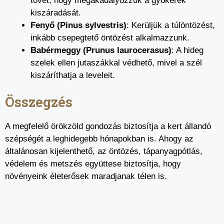
tövét, hogy megakadályozzuk a gyökerek
kiszáradását.
Fenyő (Pinus sylvestris)
: Kerüljük a túlöntözést,
inkább csepegtető öntözést alkalmazzunk.
Babérmeggy (Prunus laurocerasus)
: A hideg
szelek ellen jutaszákkal védhető, mivel a szél
kiszáríthatja a leveleit.
Összegzés
A megfelelő örökzöld gondozás biztosítja a kert állandó
szépségét a leghidegebb hónapokban is. Ahogy az
általánosan kijelenthető, az öntözés, tápanyagpótlás,
védelem és metszés együttese biztosítja, hogy
növényeink életerősek maradjanak télen is.