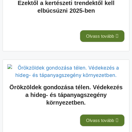
Ezektől a kertészeti trendektől kell
elbúcsúzni 2025-ben
Olvass tovább
Örökzöldek gondozása télen. Védekezés
a hideg- és tápanyagszegény
környezetben.
Olvass tovább