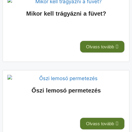
Mikor kell trágyázni a füvet?
Olvass tovább
Őszi lemosó permetezés
Olvass tovább