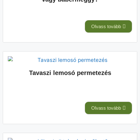
Olvass tovább
Tavaszi lemosó permetezés
Olvass tovább