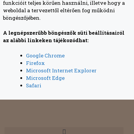
funkcióit teljes körűen használni, illetve hogy a
weboldal a tervezettől eltérően fog működni
böngészőjében.
A legnépszerűbb böngészők süti beállításairól
az alábbi linkeken tájékozódhat:
Google Chrome
Firefox
Microsoft Internet Explorer
Microsoft Edge
Safari